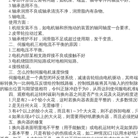
2.零部件形位公差有问题，如机座、端盖、轴等零件同轴度不好。
3.轴承选用不当。
4.轴承润滑不良或轴承清洗不净，润滑脂内有杂物。
5.轴电流。
使用方面：
1.机组安装不当，如电机轴和所拖动的装置的轴同轴度一合要求。
2.皮带轮拉动过紧。
3.轴承维护不好，润滑脂不足或超过使用期，发干变质。
二、伺服电机三相电流不平衡的原因：
1.三相电压不平衡。
2.电机内部某相支路焊接不良或接触不好
3.电机绕阻匝间短路或对地相间短路。
4.接线错误。
三、怎么控制伺服电机速度快慢
伺服电机是一个典型闭环反馈系统，减速齿轮组由电机驱动，其终端
标转换为一比例电压反馈给控制线路板，控制线路板将其与输入的控制脉
的输出位置与期望值相符，令纠正脉冲趋于为0，从而达到使伺服电机准
四、观察电机运转时碳刷与换向器之间是否产生火花及火花的程度进
1.只是有2～4个较小火花．这时若换向器表面是平整的．大多数情况
2.是无任何火花．无需修理；
3.有4个以上的较小火花，而且有1～3个大火花，则不必拆卸电枢，
4.如果出现4个以上的大火花，则需要用砂纸磨换向器，而且必须把
五、换向器的修复
1.换向器表面明显地不平整（用手能触觉）或电机运转时火花如第四
2.基本平整，只是有较小的伤痕或火花，如二种情况l口1以用水砂纸