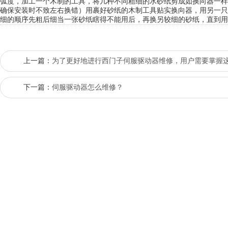
弧度，加工一个木制的工具，将几种不同粗细的水砂纸剪成如换向器一样
确保安装时不致左右换错）用裹好砂纸的木制工具贴实换向器，用另一只
细的顺序先粗后细当一张砂纸瞎得不能用后，再换另较细的砂纸，直到用
上一篇：
为了更好地进行西门子伺服驱动器维修，用户需要掌握
下一篇：
伺服驱动器怎么维修？