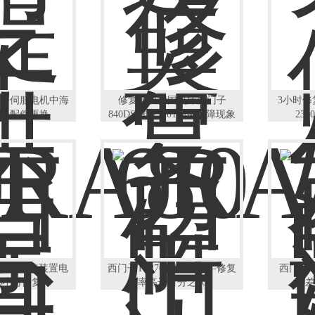
子伺服电机中海
修复解决德国机床西门子
3小时
器配件更换
840DSL报25201伺服故障现象
23
80直流调速装置电
西门子TP270触摸屏花屏-修复
西门子T
3小时修复
率高达百分之96
差