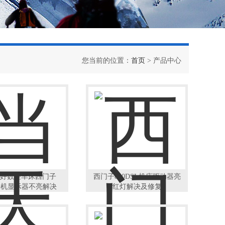
您当前的位置：
首页
> 产品中心
好数控车床西门子
西门子840DSL机床驱动器亮
C开机显示器不亮解决
红灯解决及修复