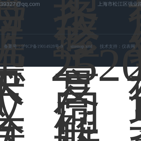
539327@qq.com
上海市松江区强业路
备案号：
沪ICP备19014928号-9
sitemap.xml
技术支持：
仪表网