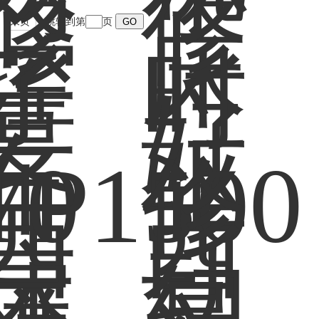
末页
跳转到第
页