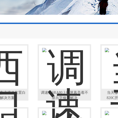
80直流调速装置白
调速器6RA80上电屏幕亮着不
当天修
解决方案
显示字修复解决
820