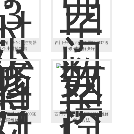
好西门子NCU控制器
西门子6SE70变频器报F037送
几个小时掉数据
修-成功解决好
0D床子报300500驱
西门子加工中心报300300维修
器故障维修解决
解决方法