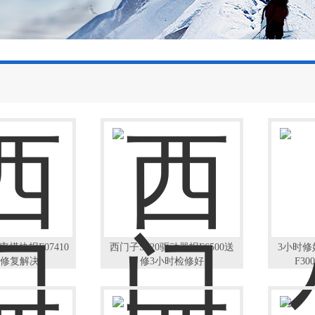
模块报F07410
西门子S120驱动器报F6500送
3小时修
修复解决
修3小时检修好
F3