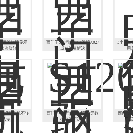
0变频器故障显示
西门子611伺服控制器报A827
3小时修
00成功修好
成功修复解决
用
无报警电机不转
西门子611伺服控制器轴无数
西门子84
年团队专修
据修复解决好
动