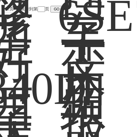
末页
跳转到第
页